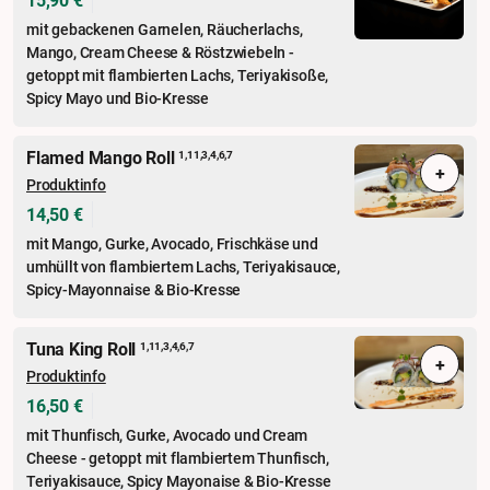
15,90 €
mit gebackenen Garnelen, Räucherlachs,
Mango, Cream Cheese & Röstzwiebeln -
getoppt mit flambierten Lachs, Teriyakisoße,
Spicy Mayo und Bio-Kresse
Flamed Mango Roll
1,11,3,4,6,7
+
Produktinfo
14,50 €
mit Mango, Gurke, Avocado, Frischkäse und
umhüllt von flambiertem Lachs, Teriyakisauce,
Spicy-Mayonnaise & Bio-Kresse
Tuna King Roll
1,11,3,4,6,7
+
Produktinfo
16,50 €
mit Thunfisch, Gurke, Avocado und Cream
Cheese - getoppt mit flambiertem Thunfisch,
Teriyakisauce, Spicy Mayonaise & Bio-Kresse