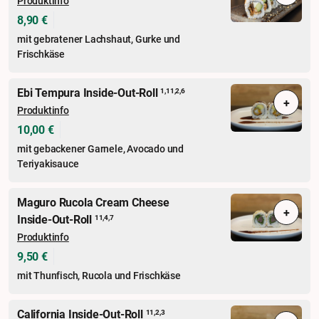
Produktinfo
8,90 €
mit gebratener Lachshaut, Gurke und
Frischkäse
Ebi Tempura Inside-Out-Roll
1,11,2,6
+
Produktinfo
10,00 €
mit gebackener Garnele, Avocado und
Teriyakisauce
Maguro Rucola Cream Cheese
+
Inside-Out-Roll
11,4,7
Produktinfo
9,50 €
mit Thunfisch, Rucola und Frischkäse
California Inside-Out-Roll
11,2,3