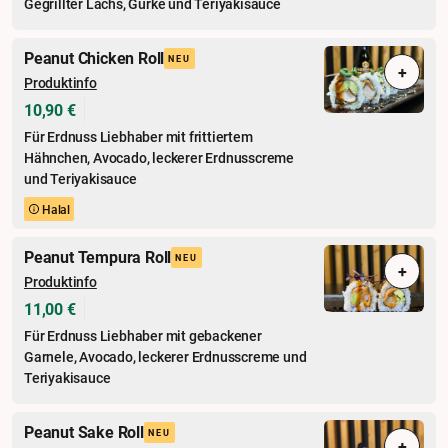
Gegrillter Lachs, Gurke und Teriyakisauce
Peanut Chicken Roll
NEU
+
Produktinfo
10,90 €
Für Erdnuss Liebhaber mit frittiertem
Hähnchen, Avocado, leckerer Erdnusscreme
und Teriyakisauce
Halal
Peanut Tempura Roll
NEU
+
Produktinfo
11,00 €
Für Erdnuss Liebhaber mit gebackener
Garnele, Avocado, leckerer Erdnusscreme und
Teriyakisauce
Peanut Sake Roll
NEU
+