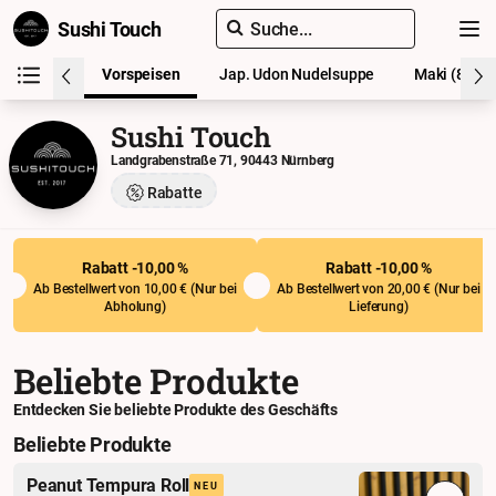
Sushi Touch
Suche...
 Produkte
Vorspeisen
Jap. Udon Nudelsuppe
Maki (8 Stü
Sushi Touch
Landgrabenstraße 71, 90443 Nürnberg
Rabatte
Rabatt -10,00 %
Rabatt -10,00 %
Ab Bestellwert von 10,00 € (
Nur bei
Ab Bestellwert von 20,00 € (
Nur bei
Abholung
)
Lieferung
)
Beliebte Produkte
Entdecken Sie beliebte Produkte des Geschäfts
Beliebte Produkte
Peanut Tempura Roll
NEU