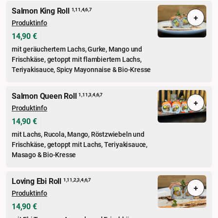
Salmon King Roll
1,11,4,6,7
+
Produktinfo
14,90 €
mit geräuchertem Lachs, Gurke, Mango und
Frischkäse, getoppt mit flambiertem Lachs,
Teriyakisauce, Spicy Mayonnaise & Bio-Kresse
Salmon Queen Roll
1,11,3,4,6,7
+
Produktinfo
14,90 €
mit Lachs, Rucola, Mango, Röstzwiebeln und
Frischkäse, getoppt mit Lachs, Teriyakisauce,
Masago & Bio-Kresse
Loving Ebi Roll
1,11,2,3,4,6,7
+
Produktinfo
14,90 €