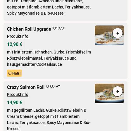
mit Ebi Tempura, Avocado und Frischkäse,
getoppt mit flambiertem Lachs, Teriyakisauce,
Spicy Mayonnaise & Bio-Kresse
Chicken Roll Upgrade
1,11,3,6,7
+
Produktinfo
12,90 €
mit frittiertem Hähnchen, Gurke, Frischkäse im
Röstzwiebelmantel, Teriyakisauce und
hausgemachter Cocktailsauce
Halal
Crazy Salmon Roll
1,11,3,4,6,7
+
Produktinfo
14,90 €
mit gegrilltem Lachs, Gurke, Röstzwiebeln &
Cream Cheese, getoppt mit flambiertem
Lachs, Teriyakisauce, Spicy Mayonnaise & Bio-
Kresse