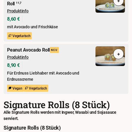
+
Roll
11,7
Produktinfo
8,60 €
mit Avocado und Frischkäse
Vegetarisch
Peanut Avocado Roll
NEU
+
Produktinfo
8,90 €
Für Erdnuss Liebhaber mit Avocado und
Erdnusscreme
Vegan
Vegetarisch
Signature Rolls (8 Stück)
Alle Signature Rolls werden mit Ingwer, Wasabi und Sojasauce
serviert.
Signature Rolls (8 Stück)