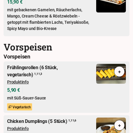
15,90 €
mit gebackenen Garnelen, Räucherlachs,
Mango, Cream Cheese & Röstzwiebeln -
getoppt mit flambierten Lachs, Teriyakisoße,
Spicy Mayo und Bio-Kresse
Vorspeisen
Vorspeisen
Frühlingsrollen (6 Stück,
+
vegetarisch)
1,11,3
Produktinfo
5,90 €
mit Süß-Sauer-Sauce
Vegetarisch
Chicken Dumplings (5 Stück)
1,11,6
+
Produktinfo