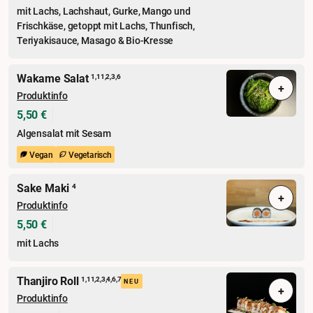
mit Lachs, Lachshaut, Gurke, Mango und
Frischkäse, getoppt mit Lachs, Thunfisch,
Teriyakisauce, Masago & Bio-Kresse
Wakame Salat
1,11,2,3,6
+
Produktinfo
5,50 €
Algensalat mit Sesam
Vegan
Vegetarisch
Sake Maki
4
+
Produktinfo
5,50 €
mit Lachs
Thanjiro Roll
1,11,2,3,4,6,7
NEU
+
Produktinfo