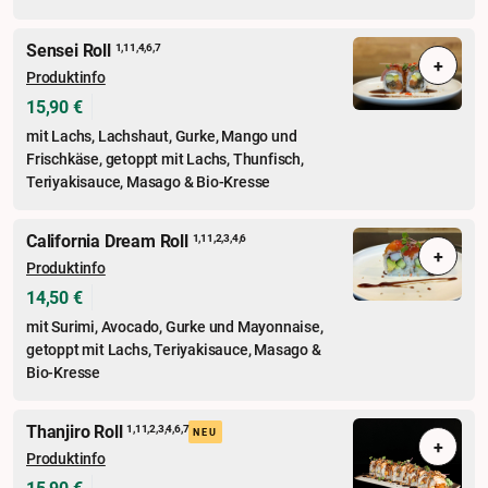
Sensei Roll
1,11,4,6,7
+
Produktinfo
15,90 €
mit Lachs, Lachshaut, Gurke, Mango und
Frischkäse, getoppt mit Lachs, Thunfisch,
Teriyakisauce, Masago & Bio-Kresse
California Dream Roll
1,11,2,3,4,6
+
Produktinfo
14,50 €
mit Surimi, Avocado, Gurke und Mayonnaise,
getoppt mit Lachs, Teriyakisauce, Masago &
Bio-Kresse
Thanjiro Roll
1,11,2,3,4,6,7
NEU
+
Produktinfo