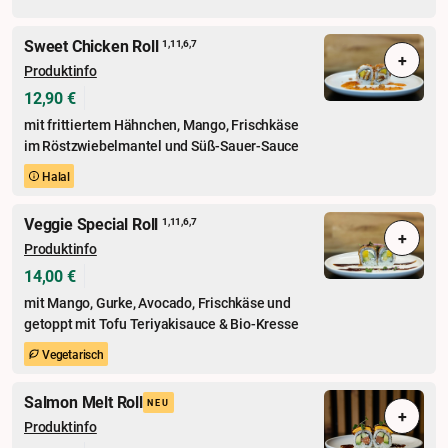
Sweet Chicken Roll
1,11,6,7
+
Produktinfo
12,90 €
mit frittiertem Hähnchen, Mango, Frischkäse
im Röstzwiebelmantel und Süß-Sauer-Sauce
Halal
Veggie Special Roll
1,11,6,7
+
Produktinfo
14,00 €
mit Mango, Gurke, Avocado, Frischkäse und
getoppt mit Tofu Teriyakisauce & Bio-Kresse
Vegetarisch
Salmon Melt Roll
NEU
+
Produktinfo