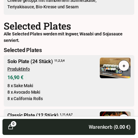
Cheese getoppt mit flambiertem Schmelzkäse,
Teriyakisauce, Bio-Kresse und Sesam
Selected Plates
Alle Selected Plates werden mit Ingwer, Wasabi und Sojasauce
serviert.
Selected Plates
Solo Plate (24 Stück)
11,2,3,4
+
Produktinfo
16,90 €
8 x Sake Maki
8 x Avocado Maki
8 x California Rolls
Classic Plate (12 Stück)
1,11,4,6,7
+
Produktinfo
0
Warenkorb (
0.00
€
)
15,90 €