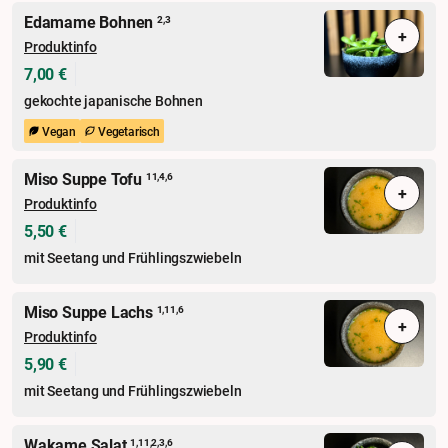
Edamame Bohnen
2,3
+
Produktinfo
7,00 €
gekochte japanische Bohnen
Vegan
Vegetarisch
Miso Suppe Tofu
11,4,6
+
Produktinfo
5,50 €
mit Seetang und Frühlingszwiebeln
Miso Suppe Lachs
1,11,6
+
Produktinfo
5,90 €
mit Seetang und Frühlingszwiebeln
Wakame Salat
1,11,2,3,6