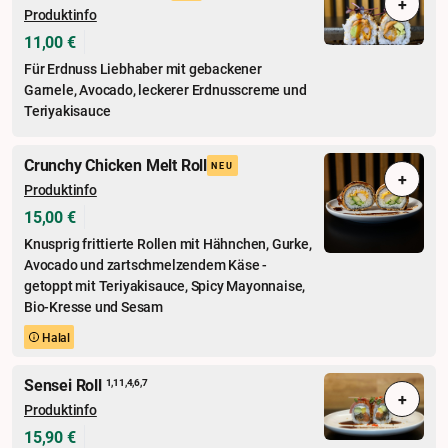
+
Produktinfo
11,00 €
Für Erdnuss Liebhaber mit gebackener
Garnele, Avocado, leckerer Erdnusscreme und
Teriyakisauce
Crunchy Chicken Melt Roll
NEU
+
Produktinfo
15,00 €
Knusprig frittierte Rollen mit Hähnchen, Gurke,
Avocado und zartschmelzendem Käse -
getoppt mit Teriyakisauce, Spicy Mayonnaise,
Bio-Kresse und Sesam
Halal
Sensei Roll
1,11,4,6,7
+
Produktinfo
15,90 €